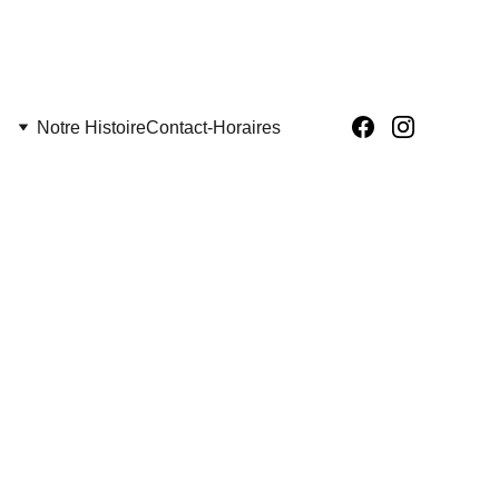
Notre Histoire
Contact-Horaires
o
ation : 10€ pour 2 jeux/3