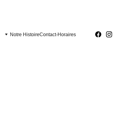
Notre Histoire
Contact-Horaires
uda
ation : 10€ pour 2 jeux/3