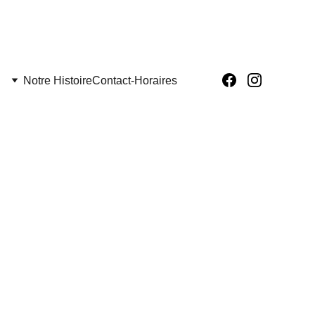
Notre Histoire
Contact-Horaires
bac
ation : 10€ pour 2 jeux/3